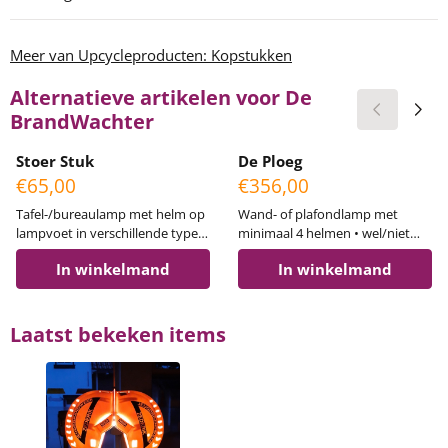
Meer van Upcycleproducten: Kopstukken
Alternatieve artikelen voor
De
BrandWachter
Stoer Stuk
De Ploeg
Prijs: 65,00
Prijs: 356,00
€65,00
€356,00
Tafel-/bureaulamp met helm op
Wand- of plafondlamp met
lampvoet in verschillende typen
minimaal 4 helmen • wel/niet
helmen en kleuren Van veel
lichtdoorlatend • met/zonder
In winkelmand
In winkelmand
kleuren helmen is voorraad (wit,
gaatjes • met/zonder logo
rood, groen, oranje, geel, blauw,
bedrijf • uitbreiding met meer
roze). Neem contact op om te
helmen mogelijk Genoemde
overleggen naar welke kleur de
prijs is gebaseerd op 5 helmen,
Laatst bekeken items
voorkeur uit gaat. Afhankelijk
afmetingen circa 115x27x18(d)
van het gebruikte type helm: •
cm.
wel/niet lichtdoorlatend •
met/zonder gaatjes •
met/zonder logo bedrijf ...