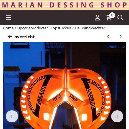
Cookievoorkeuren zijn momenteel gesloten.
0
Home
/
Upcycleproducten: Kopstukken
/
De BrandWachter
overzicht