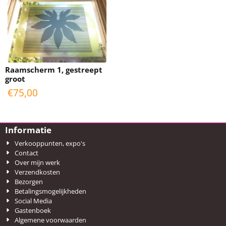
Fotoprint op transparante
Fotoprint op transparante
kunststofplaat. Afmetingen: 430
kunststofplaat. Afmetingen: 430
x 300 x 5 mm
x 300 x 5 mm
Raamscherm 1, gestreept
groot
€
75,00
Informatie
Verkooppunten, expo's
Contact
Over mijn werk
Verzendkosten
Bezorgen
Betalingsmogelijkheden
Social Media
Gastenboek
Algemene voorwaarden