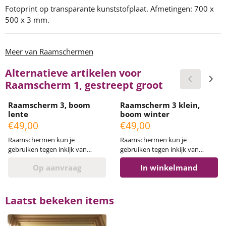
Fotoprint op transparante kunststofplaat. Afmetingen: 700 x
500 x 3 mm.
Meer van Raamschermen
Alternatieve artikelen voor
Raamscherm 1, gestreept groot
Raamscherm 3, boom
Raamscherm 3 klein,
lente
boom winter
Prijs: 49,00
Prijs: 49,00
€49,00
€49,00
Raamschermen kun je
Raamschermen kun je
gebruiken tegen inkijk van
gebruiken tegen inkijk van
buitenaf. Ook kun je ze als
buitenaf. Ook kun je ze als
Op aanvraag
In winkelmand
(wand)decoratie ophangen. Met
(wand)decoratie ophangen. Met
2 gaatjes in de kunststofplaat
2 gaatjes in de kunststofplaat
kun je het scherm ophangen
kun je het scherm ophangen
met een dunne nylondraad die
met een dunne nylondraad die
Laatst bekeken items
je naar boven leidt naar het
je naar boven leidt naar het
raamkozijn of naar het plafond.
raamkozijn of naar het plafond.