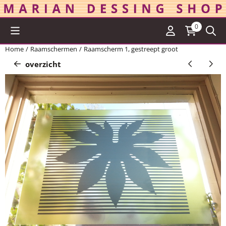
Cookievoorkeuren zijn momenteel gesloten.
0
Home
/
Raamschermen
/
Raamscherm 1, gestreept groot
overzicht