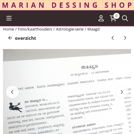
Cookievoorkeuren zijn momenteel gesloten.
0
Home
/
Foto/kaarthouders
/
Astrologie-serie
/
Maagd
overzicht