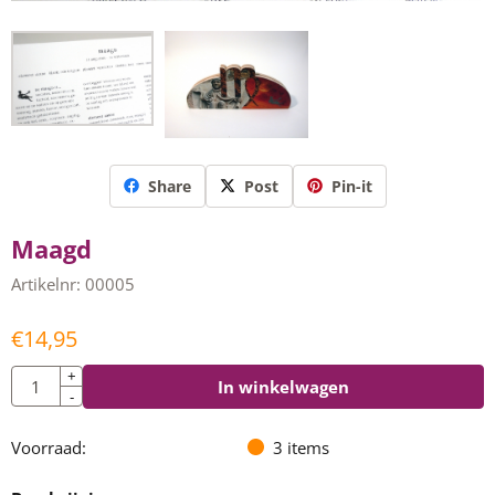
Share
Post
Pin-it
Maagd
Artikelnr:
00005
€
14,95
Aantal
+
In winkelwagen
-
Voorraad:
3
items