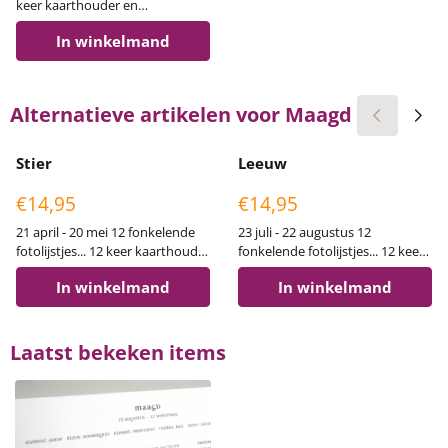
keer kaarthouder en
sterrenbeeld in één... 12
In winkelmand
cadeautjes, met interessante
informatie per sterrenbeeld over
bijpassende edelstenen, kleuren
en karaktereigenschappen. Bij
Alternatieve artikelen voor
Maagd
aankoop van 12 sterrenbeelden
heb je dus één astrolijstje gratis.
Stier
Leeuw
Prijs: 14,95
Prijs: 14,95
€14,95
€14,95
21 april - 20 mei 12 fonkelende
23 juli - 22 augustus 12
fotolijstjes... 12 keer kaarthouder
fonkelende fotolijstjes... 12 keer
en sterrenbeeld in één... 12
kaarthouder en sterrenbeeld in
In winkelmand
In winkelmand
cadeautjes, met interessante
één... 12 cadeautjes, met
informatie per sterrenbeeld over
interessante informatie per
bijpassende edelstenen, kleuren
sterrenbeeld over bijpassende
en karaktereigenschappen.
edelstenen, kleuren en
Laatst bekeken items
Ideetje: doe er een echte
karaktereigenschappen. Ideetje:
edelsteen bij cadeau!
doe er een echte edelsteen bij
cadeau!