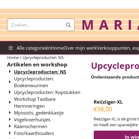
Cookievoorkeuren zijn momenteel gesloten.
Zoeken
Alle categorieën
Home
Over mijn werk
Verkooppunten, ex
Home
/
Upcycleproducten: NS
Upcyclepro
Artikelen en workshop
Upcycleproducten: NS
Onderstaande producte
Upcycleproducten:
Boekenwurmen
Upcycleproducten: Kopstukken
Workshop Tastbare
Rei(zi)ger-XL
Herinneringen
Prijs: 98,00
€98,00
Myosotis, gedenkkastje
Rei(zi)ger-XL is de grote broer van kleine Rei(zi)ger-S
Vogelvoerhuisjes
en heeft een spanwijdte 
Raamschermen
versie is in een kleine 
Foto/kaarthouders
ís geschikt voor buiten
In wi