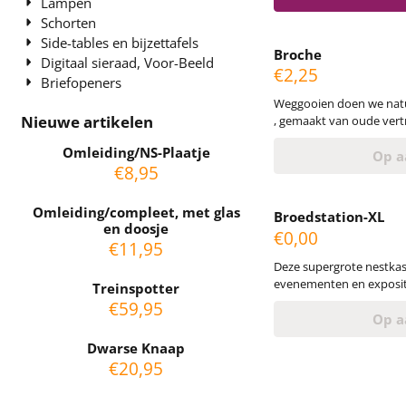
Lampen
toch handiger. Door zijn
Schorten
wind gaan klapwieken. Of
Side-tables en bijzettafels
de wind kunnen vinden
Broche
Digitaal sieraad, Voor-Beeld
Prijs: 2,25
€2,25
Briefopeners
Weggooien doen we natuurlijk nie
Nieuwe artikelen
, gemaakt van oude vert
gemaakt met vliegopeni
Omleiding/NS-Plaatje
rondjes die tijdens de pro
Op a
€
8,95
worden weer gebruikt om er Broches van t
Ze zijn voorzien van een 
Omleiding/compleet, met glas
Broedstation-XL
en doosje
Prijs: 0,00
€0,00
€
11,95
Deze supergrote nestkas
evenementen en expositie
Treinspotter
op! Van onderaf kun je i
€
59,95
Voorzichtig steek je daa
Op a
vliegopening, je armen 
Dwarse Knaap
zijkant. Laat je zien en 
€
20,95
Vogel ;-) Op aanvra