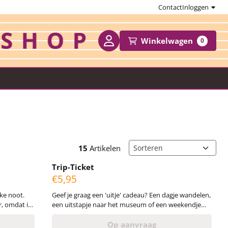
Contact
Inloggen
Winkelwagen
0
Sorteermethode
15
Artikelen
Trip-Ticket
Prijs: 5,95
€5,95
jke noot.
Geef je graag een 'uitje' cadeau? Een dagje wandelen,
r, omdat ie
een uitstapje naar het museum of een weekendje
weg? Met deze Trip-Ticket maak je je eigen
ations.
uitnodiging op de onbeschreven kaartjes. Je kunt er
Op aanvraag