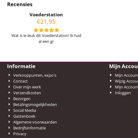
Recensies
Voederstation
€
21,95
Wat is ie leuk dit Voederstation! Ik had
al een gr
Informatie
Mijn Accou
Verkooppunten, expo's
Mijn Accoun
Contact
Wijzig Accou
Over mijn werk
Mijn Accoun
Verzendkosten
Inloggen
Bezorgen
Betalingsmogelijkheden
Social Media
Gastenboek
Algemene voorwaarden
Bedrijfsinformatie
Privacy