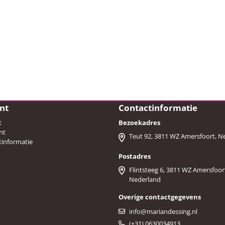
nt
Contactinformatie
t
Bezoekadres
nt
Teut 92, 3811 WZ Amersfoort, N
tinformatie
Postadres
Flintsteeg 6, 3811 WZ Amersfoor
Nederland
Overige contactgegevens
info@mariandessing.nl
(+31) 0630034913