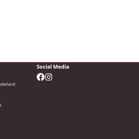
Social Media
ederland
t,