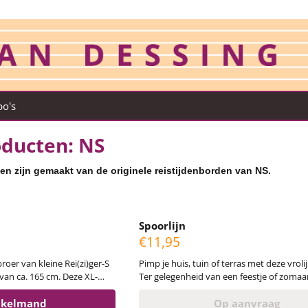
po's
ducten: NS
n zijn gemaakt van de originele reistijdenborden van NS.
Spoorlijn
Prijs: 11,95
€11,95
Pimp je huis, tuin of terras met deze vroli
van ca. 165 cm. Deze XL-
Ter gelegenheid van een feestje of zomaa
oplage gemaakt. Het materiaal
zo zonnig is! Spoorlijn is gemaakt van gebruikte,
, maar binnen ophangen is
nkelmand
dunne(!) reisinformatieborden van treinst
Op aanvraag